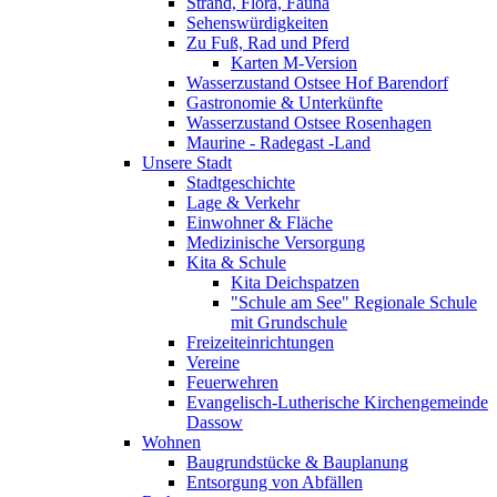
Strand, Flora, Fauna
Sehenswürdigkeiten
Zu Fuß, Rad und Pferd
Karten M-Version
Wasserzustand Ostsee Hof Barendorf
Gastronomie & Unterkünfte
Wasserzustand Ostsee Rosenhagen
Maurine - Radegast -Land
Unsere Stadt
Stadtgeschichte
Lage & Verkehr
Einwohner & Fläche
Medizinische Versorgung
Kita & Schule
Kita Deichspatzen
"Schule am See" Regionale Schule
mit Grundschule
Freizeiteinrichtungen
Vereine
Feuerwehren
Evangelisch-Lutherische Kirchengemeinde
Dassow
Wohnen
Baugrundstücke & Bauplanung
Entsorgung von Abfällen