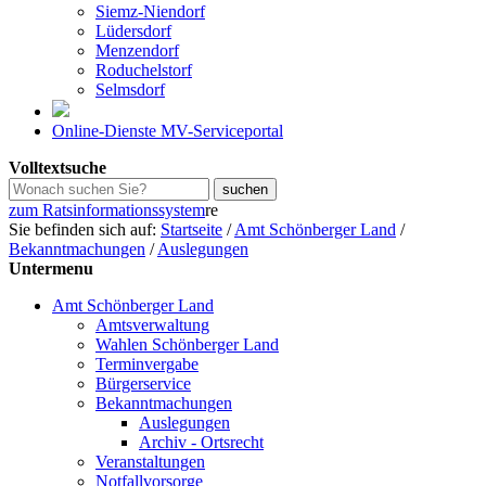
Siemz-Niendorf
Lüdersdorf
Menzendorf
Roduchelstorf
Selmsdorf
Online-Dienste MV-Serviceportal
Volltextsuche
zum Ratsinformationssystem
re
Sie befinden sich auf:
Startseite
/
Amt Schönberger Land
/
Bekanntmachungen
/
Auslegungen
Untermenu
Amt Schönberger Land
Amtsverwaltung
Wahlen Schönberger Land
Terminvergabe
Bürgerservice
Bekanntmachungen
Auslegungen
Archiv - Ortsrecht
Veranstaltungen
Notfallvorsorge