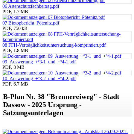
06 Artenschutzfachbeitrag.pdf
PDF, 1.7 MB
07 Biotopbericht_Pötenitz.pdf
PDF, 750 kB
08 FFH-Verträglichkeitsuntersuchung-komprimiert.pdf
PDF, 1.8 MB
09_Auswertung_+º3-1_und_+º4-1.pdf
PDF, 8 MB
10_Auswertung_+º3-2_und_+º4-2.pdf
PDF, 6.7 MB
B-Plan Nr. 38 "Brennereiweg" - Stadt
Dassow - 2025 Ursprung -
Satzungsunterlagen