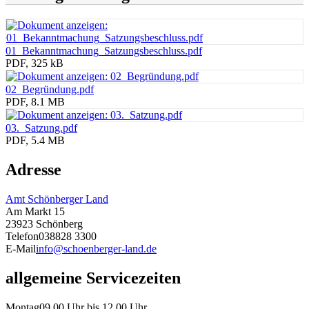
01_Bekanntmachung_Satzungsbeschluss.pdf
PDF, 325 kB
02_Begründung.pdf
PDF, 8.1 MB
03._Satzung.pdf
PDF, 5.4 MB
Adresse
Amt Schönberger Land
Am Markt 15
23923 Schönberg
Telefon
038828 3300
E-Mail
info@schoenberger-land.de
allgemeine Servicezeiten
Montag
09.00 Uhr bis 12.00 Uhr