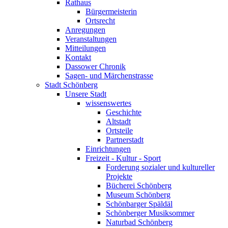
Rathaus
Bürgermeisterin
Ortsrecht
Anregungen
Veranstaltungen
Mitteilungen
Kontakt
Dassower Chronik
Sagen- und Märchenstrasse
Stadt Schönberg
Unsere Stadt
wissenswertes
Geschichte
Altstadt
Ortsteile
Partnerstadt
Einrichtungen
Freizeit - Kultur - Sport
Forderung sozialer und kultureller
Projekte
Bücherei Schönberg
Museum Schönberg
Schönbarger Späldäl
Schönberger Musiksommer
Naturbad Schönberg