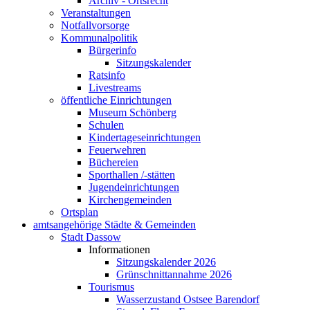
Archiv - Ortsrecht
Veranstaltungen
Notfallvorsorge
Kommunalpolitik
Bürgerinfo
Sitzungskalender
Ratsinfo
Livestreams
öffentliche Einrichtungen
Museum Schönberg
Schulen
Kindertageseinrichtungen
Feuerwehren
Büchereien
Sporthallen /-stätten
Jugendeinrichtungen
Kirchengemeinden
Ortsplan
amtsangehörige Städte & Gemeinden
Stadt Dassow
Informationen
Sitzungskalender 2026
Grünschnittannahme 2026
Tourismus
Wasserzustand Ostsee Barendorf