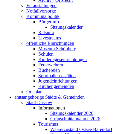
Archiv - Ortsrecht
Veranstaltungen
Notfallvorsorge
Kommunalpolitik
Bürgerinfo
Sitzungskalender
Ratsinfo
Livestreams
öffentliche Einrichtungen
Museum Schönberg
Schulen
Kindertageseinrichtungen
Feuerwehren
Büchereien
Sporthallen /-stätten
Jugendeinrichtungen
Kirchengemeinden
Ortsplan
amtsangehörige Städte & Gemeinden
Stadt Dassow
Informationen
Sitzungskalender 2026
Grünschnittannahme 2026
Tourismus
Wasserzustand Ostsee Barendorf