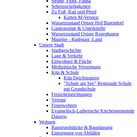
Strand, Flora, Fauna
Sehenswürdigkeiten
Zu Fuß, Rad und Pferd
Karten M-Version
Wasserzustand Ostsee Hof Barendorf
Gastronomie & Unterkünfte
Wasserzustand Ostsee Rosenhagen
Maurine - Radegast -Land
Unsere Stadt
Stadtgeschichte
Lage & Verkehr
Einwohner & Fläche
Medizinische Versorgung
Kita & Schule
Kita Deichspatzen
"Schule am See" Regionale Schule
mit Grundschule
Freizeiteinrichtungen
Vereine
Feuerwehren
Evangelisch-Lutherische Kirchengemeinde
Dassow
Wohnen
Baugrundstücke & Bauplanung
Entsorgung von Abfällen