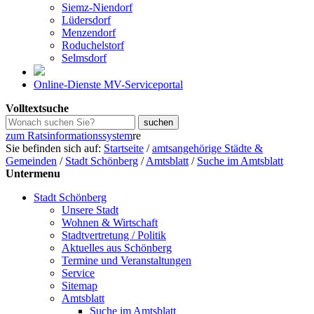
Siemz-Niendorf
Lüdersdorf
Menzendorf
Roduchelstorf
Selmsdorf
Online-Dienste MV-Serviceportal
Volltextsuche
zum Ratsinformationssystem
re
Sie befinden sich auf:
Startseite
/
amtsangehörige Städte &
Gemeinden
/
Stadt Schönberg
/
Amtsblatt
/
Suche im Amtsblatt
Untermenu
Stadt Schönberg
Unsere Stadt
Wohnen & Wirtschaft
Stadtvertretung / Politik
Aktuelles aus Schönberg
Termine und Veranstaltungen
Service
Sitemap
Amtsblatt
Suche im Amtsblatt