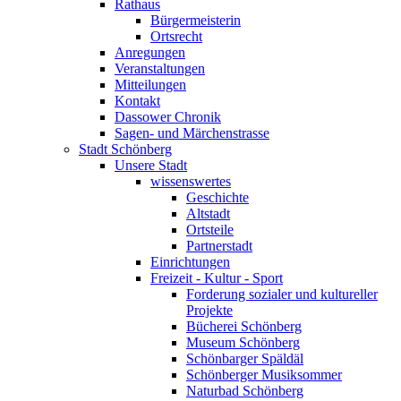
Rathaus
Bürgermeisterin
Ortsrecht
Anregungen
Veranstaltungen
Mitteilungen
Kontakt
Dassower Chronik
Sagen- und Märchenstrasse
Stadt Schönberg
Unsere Stadt
wissenswertes
Geschichte
Altstadt
Ortsteile
Partnerstadt
Einrichtungen
Freizeit - Kultur - Sport
Forderung sozialer und kultureller
Projekte
Bücherei Schönberg
Museum Schönberg
Schönbarger Späldäl
Schönberger Musiksommer
Naturbad Schönberg