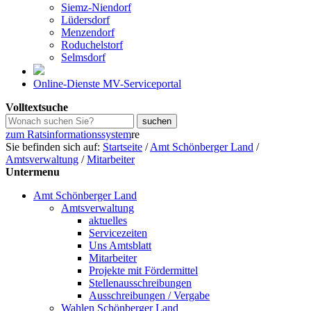
Siemz-Niendorf
Lüdersdorf
Menzendorf
Roduchelstorf
Selmsdorf
Online-Dienste MV-Serviceportal
Volltextsuche
zum Ratsinformationssystem
re
Sie befinden sich auf:
Startseite
/
Amt Schönberger Land
/
Amtsverwaltung
/
Mitarbeiter
Untermenu
Amt Schönberger Land
Amtsverwaltung
aktuelles
Servicezeiten
Uns Amtsblatt
Mitarbeiter
Projekte mit Fördermittel
Stellenausschreibungen
Ausschreibungen / Vergabe
Wahlen Schönberger Land