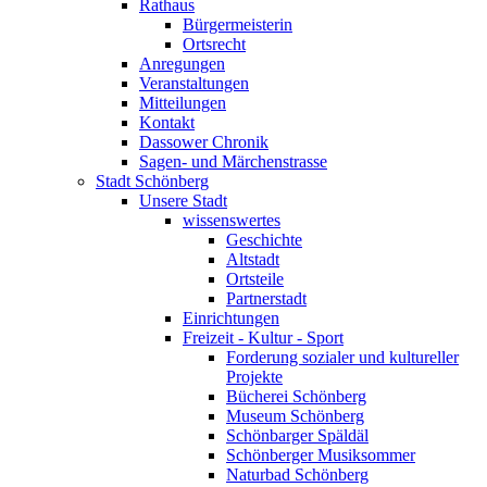
Rathaus
Bürgermeisterin
Ortsrecht
Anregungen
Veranstaltungen
Mitteilungen
Kontakt
Dassower Chronik
Sagen- und Märchenstrasse
Stadt Schönberg
Unsere Stadt
wissenswertes
Geschichte
Altstadt
Ortsteile
Partnerstadt
Einrichtungen
Freizeit - Kultur - Sport
Forderung sozialer und kultureller
Projekte
Bücherei Schönberg
Museum Schönberg
Schönbarger Späldäl
Schönberger Musiksommer
Naturbad Schönberg