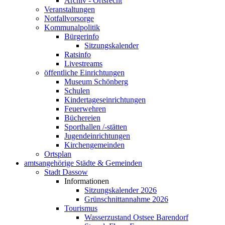
Archiv - Ortsrecht
Veranstaltungen
Notfallvorsorge
Kommunalpolitik
Bürgerinfo
Sitzungskalender
Ratsinfo
Livestreams
öffentliche Einrichtungen
Museum Schönberg
Schulen
Kindertageseinrichtungen
Feuerwehren
Büchereien
Sporthallen /-stätten
Jugendeinrichtungen
Kirchengemeinden
Ortsplan
amtsangehörige Städte & Gemeinden
Stadt Dassow
Informationen
Sitzungskalender 2026
Grünschnittannahme 2026
Tourismus
Wasserzustand Ostsee Barendorf