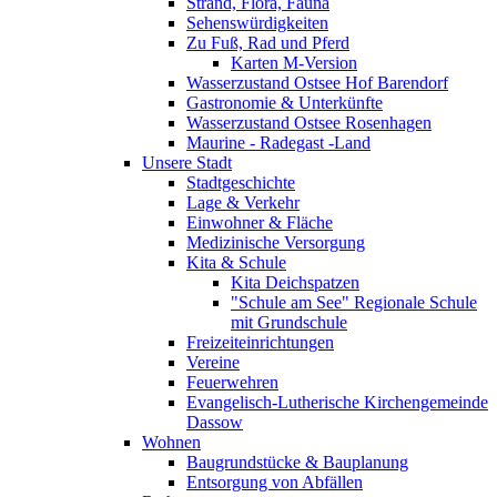
Strand, Flora, Fauna
Sehenswürdigkeiten
Zu Fuß, Rad und Pferd
Karten M-Version
Wasserzustand Ostsee Hof Barendorf
Gastronomie & Unterkünfte
Wasserzustand Ostsee Rosenhagen
Maurine - Radegast -Land
Unsere Stadt
Stadtgeschichte
Lage & Verkehr
Einwohner & Fläche
Medizinische Versorgung
Kita & Schule
Kita Deichspatzen
"Schule am See" Regionale Schule
mit Grundschule
Freizeiteinrichtungen
Vereine
Feuerwehren
Evangelisch-Lutherische Kirchengemeinde
Dassow
Wohnen
Baugrundstücke & Bauplanung
Entsorgung von Abfällen