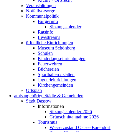
Archiv - Ortsrecht
Veranstaltungen
Notfallvorsorge
Kommunalpolitik
Bürgerinfo
Sitzungskalender
Ratsinfo
Livestreams
öffentliche Einrichtungen
Museum Schönberg
Schulen
Kindertageseinrichtungen
Feuerwehren
Büchereien
Sporthallen /-stätten
Jugendeinrichtungen
Kirchengemeinden
Ortsplan
amtsangehörige Städte & Gemeinden
Stadt Dassow
Informationen
Sitzungskalender 2026
Grünschnittannahme 2026
Tourismus
Wasserzustand Ostsee Barendorf