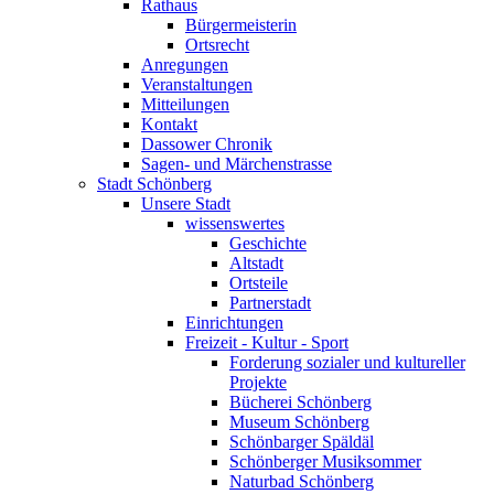
Rathaus
Bürgermeisterin
Ortsrecht
Anregungen
Veranstaltungen
Mitteilungen
Kontakt
Dassower Chronik
Sagen- und Märchenstrasse
Stadt Schönberg
Unsere Stadt
wissenswertes
Geschichte
Altstadt
Ortsteile
Partnerstadt
Einrichtungen
Freizeit - Kultur - Sport
Forderung sozialer und kultureller
Projekte
Bücherei Schönberg
Museum Schönberg
Schönbarger Späldäl
Schönberger Musiksommer
Naturbad Schönberg