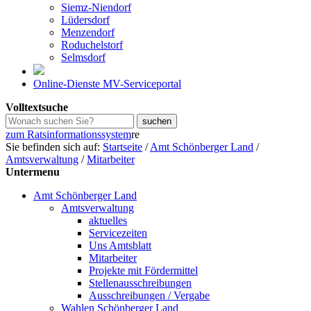
Siemz-Niendorf
Lüdersdorf
Menzendorf
Roduchelstorf
Selmsdorf
Online-Dienste MV-Serviceportal
Volltextsuche
zum Ratsinformationssystem
re
Sie befinden sich auf:
Startseite
/
Amt Schönberger Land
/
Amtsverwaltung
/
Mitarbeiter
Untermenu
Amt Schönberger Land
Amtsverwaltung
aktuelles
Servicezeiten
Uns Amtsblatt
Mitarbeiter
Projekte mit Fördermittel
Stellenausschreibungen
Ausschreibungen / Vergabe
Wahlen Schönberger Land