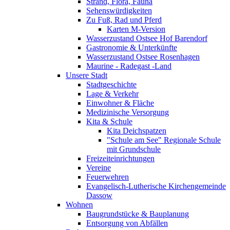
Strand, Flora, Fauna
Sehenswürdigkeiten
Zu Fuß, Rad und Pferd
Karten M-Version
Wasserzustand Ostsee Hof Barendorf
Gastronomie & Unterkünfte
Wasserzustand Ostsee Rosenhagen
Maurine - Radegast -Land
Unsere Stadt
Stadtgeschichte
Lage & Verkehr
Einwohner & Fläche
Medizinische Versorgung
Kita & Schule
Kita Deichspatzen
"Schule am See" Regionale Schule
mit Grundschule
Freizeiteinrichtungen
Vereine
Feuerwehren
Evangelisch-Lutherische Kirchengemeinde
Dassow
Wohnen
Baugrundstücke & Bauplanung
Entsorgung von Abfällen