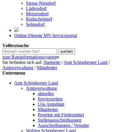
Siemz-Niendorf
Lüdersdorf
Menzendorf
Roduchelstorf
Selmsdorf
Online-Dienste MV-Serviceportal
Volltextsuche
zum Ratsinformationssystem
re
Sie befinden sich auf:
Startseite
/
Amt Schönberger Land
/
Amtsverwaltung
/
Mitarbeiter
Untermenu
Amt Schönberger Land
Amtsverwaltung
aktuelles
Servicezeiten
Uns Amtsblatt
Mitarbeiter
Projekte mit Fördermittel
Stellenausschreibungen
Ausschreibungen / Vergabe
Wahlen Schönberger Land