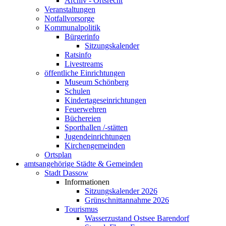
Archiv - Ortsrecht
Veranstaltungen
Notfallvorsorge
Kommunalpolitik
Bürgerinfo
Sitzungskalender
Ratsinfo
Livestreams
öffentliche Einrichtungen
Museum Schönberg
Schulen
Kindertageseinrichtungen
Feuerwehren
Büchereien
Sporthallen /-stätten
Jugendeinrichtungen
Kirchengemeinden
Ortsplan
amtsangehörige Städte & Gemeinden
Stadt Dassow
Informationen
Sitzungskalender 2026
Grünschnittannahme 2026
Tourismus
Wasserzustand Ostsee Barendorf