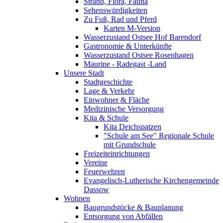
Strand, Flora, Fauna
Sehenswürdigkeiten
Zu Fuß, Rad und Pferd
Karten M-Version
Wasserzustand Ostsee Hof Barendorf
Gastronomie & Unterkünfte
Wasserzustand Ostsee Rosenhagen
Maurine - Radegast -Land
Unsere Stadt
Stadtgeschichte
Lage & Verkehr
Einwohner & Fläche
Medizinische Versorgung
Kita & Schule
Kita Deichspatzen
"Schule am See" Regionale Schule
mit Grundschule
Freizeiteinrichtungen
Vereine
Feuerwehren
Evangelisch-Lutherische Kirchengemeinde
Dassow
Wohnen
Baugrundstücke & Bauplanung
Entsorgung von Abfällen