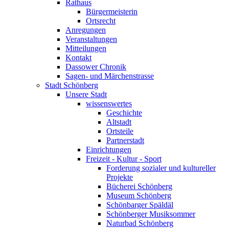
Rathaus
Bürgermeisterin
Ortsrecht
Anregungen
Veranstaltungen
Mitteilungen
Kontakt
Dassower Chronik
Sagen- und Märchenstrasse
Stadt Schönberg
Unsere Stadt
wissenswertes
Geschichte
Altstadt
Ortsteile
Partnerstadt
Einrichtungen
Freizeit - Kultur - Sport
Forderung sozialer und kultureller
Projekte
Bücherei Schönberg
Museum Schönberg
Schönbarger Späldäl
Schönberger Musiksommer
Naturbad Schönberg